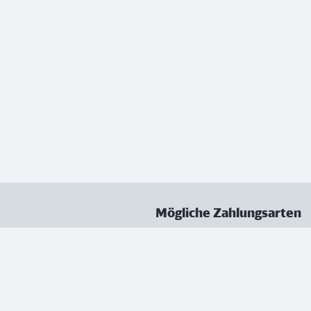
Mögliche Zahlungsarten
ungen
Datenschutz
Nutzungsbedingungen
Vertrag kündigen