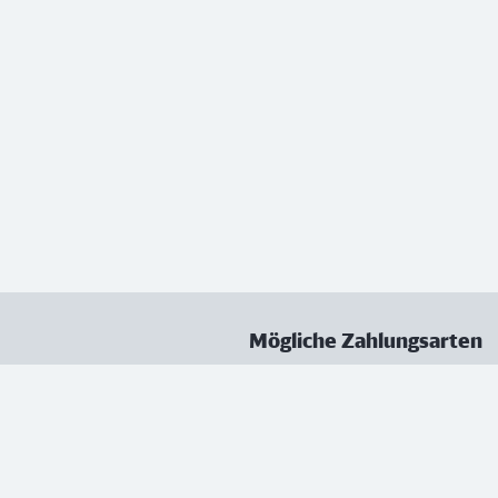
Mögliche Zahlungsarten
ungen
Datenschutz
Nutzungsbedingungen
Vertrag kündigen