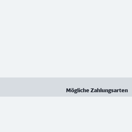
Mögliche Zahlungsarten
ungen
Datenschutz
Nutzungsbedingungen
Vertrag kündigen