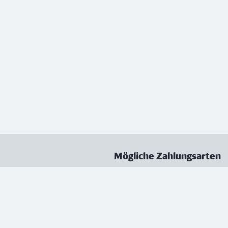
Mögliche Zahlungsarten
ungen
Datenschutz
Nutzungsbedingungen
Vertrag kündigen