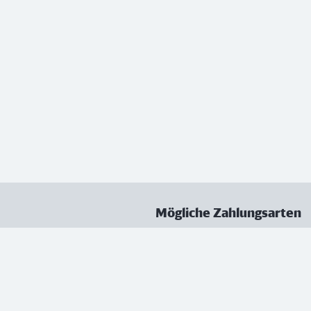
Mögliche Zahlungsarten
ungen
Datenschutz
Nutzungsbedingungen
Vertrag kündigen