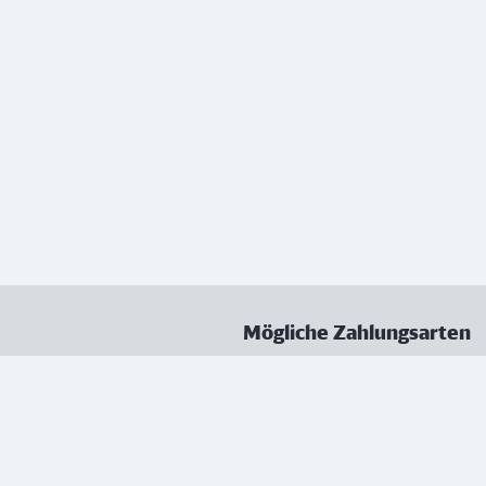
Mögliche Zahlungsarten
ungen
Datenschutz
Nutzungsbedingungen
Vertrag kündigen