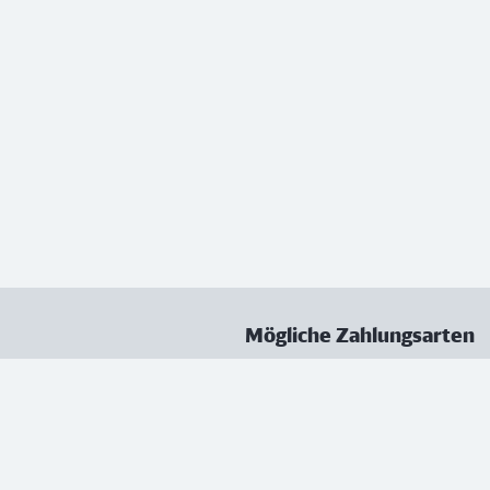
Mögliche Zahlungsarten
ungen
Datenschutz
Nutzungsbedingungen
Vertrag kündigen