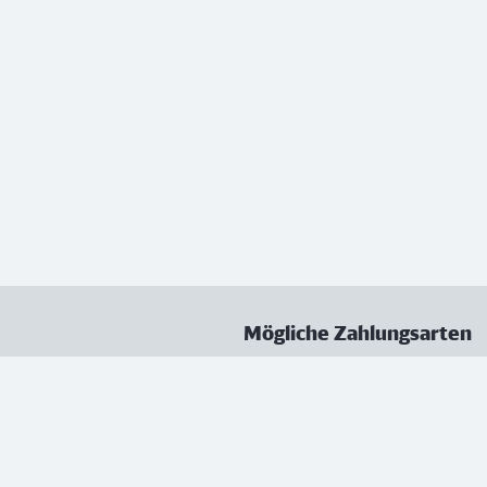
Mögliche Zahlungsarten
ungen
Datenschutz
Nutzungsbedingungen
Vertrag kündigen