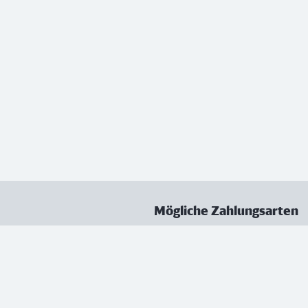
Mögliche Zahlungsarten
ungen
Datenschutz
Nutzungsbedingungen
Vertrag kündigen