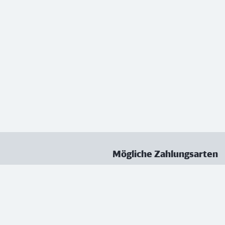
Mögliche Zahlungsarten
ungen
Datenschutz
Nutzungsbedingungen
Vertrag kündigen