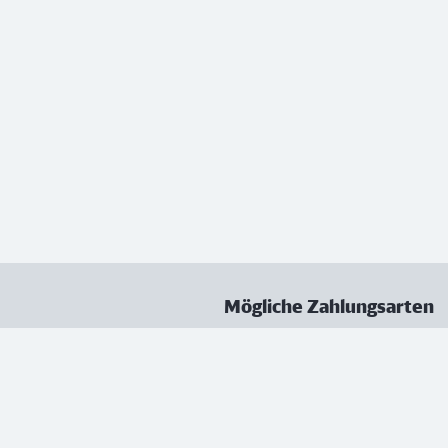
Mögliche Zahlungsarten
ungen
Datenschutz
Nutzungsbedingungen
Vertrag kündigen