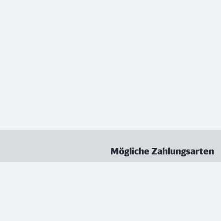
Mögliche Zahlungsarten
ungen
Datenschutz
Nutzungsbedingungen
Vertrag kündigen