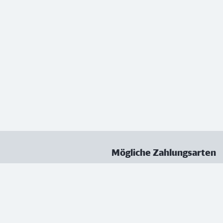
Mögliche Zahlungsarten
ungen
Datenschutz
Nutzungsbedingungen
Vertrag kündigen