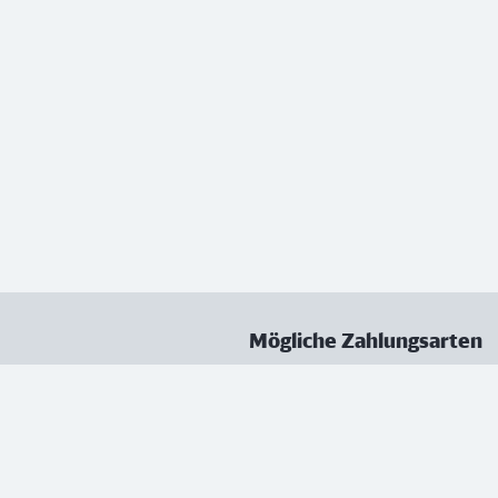
Mögliche Zahlungsarten
ungen
Datenschutz
Nutzungsbedingungen
Vertrag kündigen