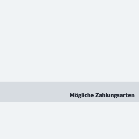
Mögliche Zahlungsarten
ungen
Datenschutz
Nutzungsbedingungen
Vertrag kündigen