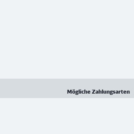
Mögliche Zahlungsarten
ungen
Datenschutz
Nutzungsbedingungen
Vertrag kündigen