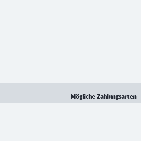
Mögliche Zahlungsarten
ungen
Datenschutz
Nutzungsbedingungen
Vertrag kündigen