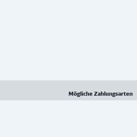
Mögliche Zahlungsarten
ungen
Datenschutz
Nutzungsbedingungen
Vertrag kündigen