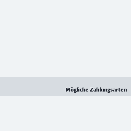
Mögliche Zahlungsarten
ungen
Datenschutz
Nutzungsbedingungen
Vertrag kündigen