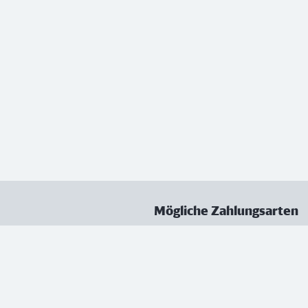
Mögliche Zahlungsarten
ungen
Datenschutz
Nutzungsbedingungen
Vertrag kündigen