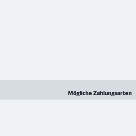
Mögliche Zahlungsarten
ungen
Datenschutz
Nutzungsbedingungen
Vertrag kündigen