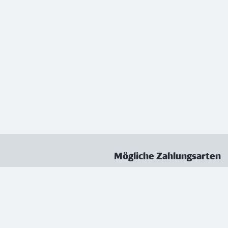
Mögliche Zahlungsarten
ungen
Datenschutz
Nutzungsbedingungen
Vertrag kündigen