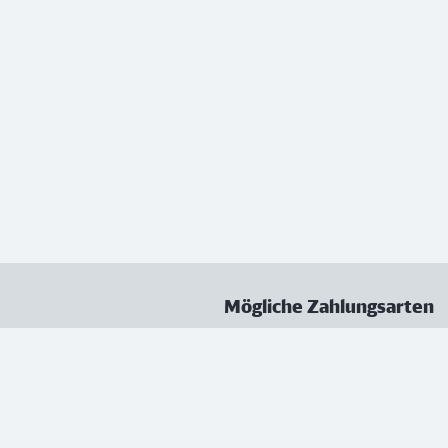
Mögliche Zahlungsarten
ungen
Datenschutz
Nutzungsbedingungen
Vertrag kündigen