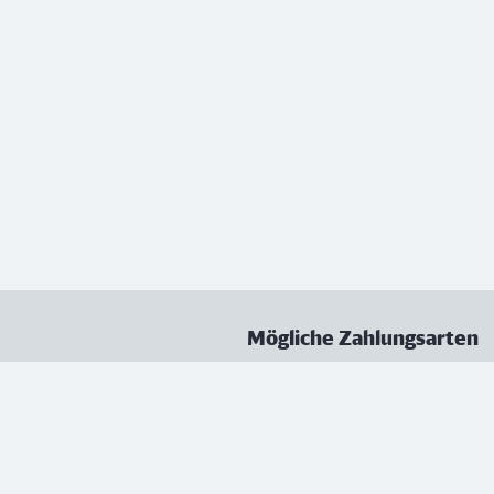
Mögliche Zahlungsarten
ungen
Datenschutz
Nutzungsbedingungen
Vertrag kündigen