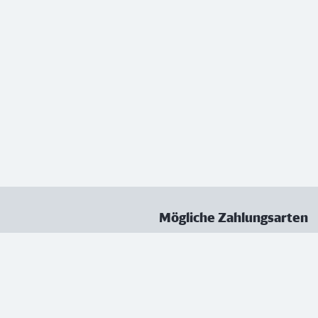
Mögliche Zahlungsarten
ungen
Datenschutz
Nutzungsbedingungen
Vertrag kündigen