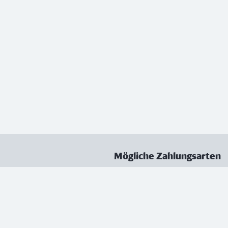
Mögliche Zahlungsarten
ungen
Datenschutz
Nutzungsbedingungen
Vertrag kündigen