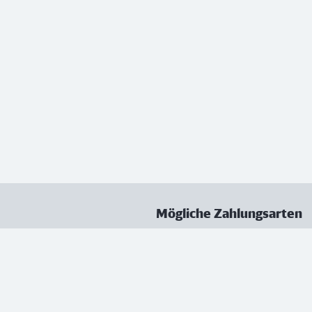
Mögliche Zahlungsarten
ungen
Datenschutz
Nutzungsbedingungen
Vertrag kündigen