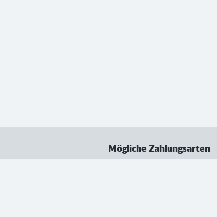
Mögliche Zahlungsarten
ungen
Datenschutz
Nutzungsbedingungen
Vertrag kündigen