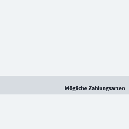
Mögliche Zahlungsarten
ungen
Datenschutz
Nutzungsbedingungen
Vertrag kündigen