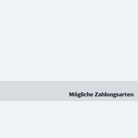
Mögliche Zahlungsarten
ungen
Datenschutz
Nutzungsbedingungen
Vertrag kündigen