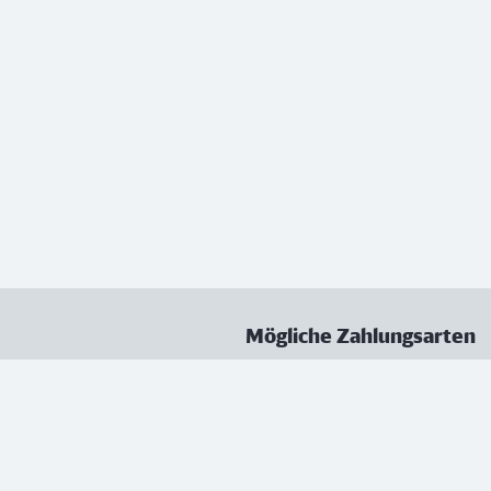
Mögliche Zahlungsarten
ungen
Datenschutz
Nutzungsbedingungen
Vertrag kündigen