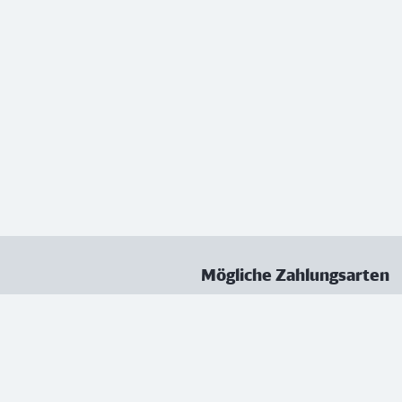
Mögliche Zahlungsarten
ungen
Datenschutz
Nutzungsbedingungen
Vertrag kündigen