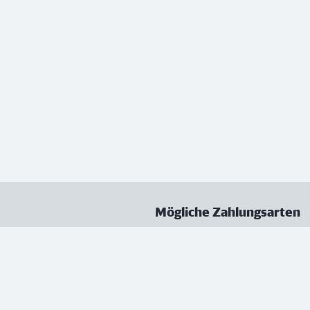
Mögliche Zahlungsarten
ungen
Datenschutz
Nutzungsbedingungen
Vertrag kündigen