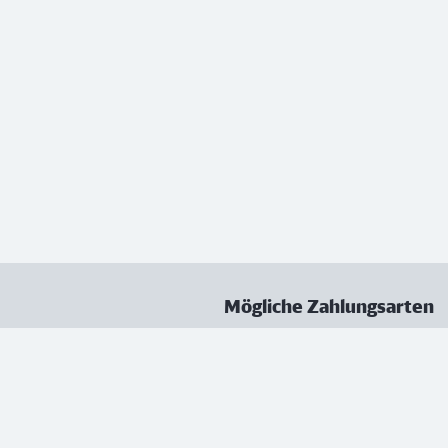
Mögliche Zahlungsarten
ungen
Datenschutz
Nutzungsbedingungen
Vertrag kündigen