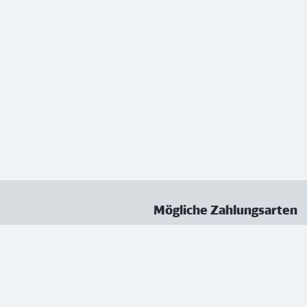
Mögliche Zahlungsarten
ungen
Datenschutz
Nutzungsbedingungen
Vertrag kündigen