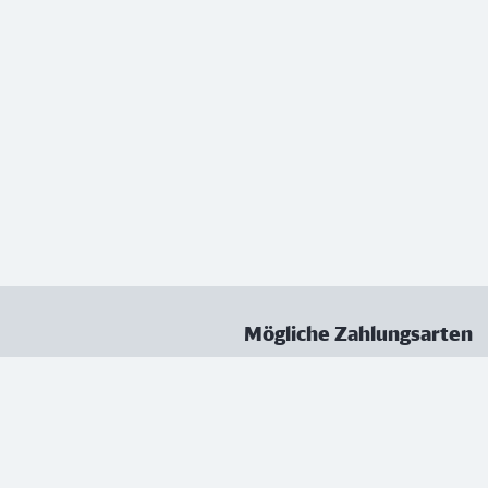
Mögliche Zahlungsarten
ungen
Datenschutz
Nutzungsbedingungen
Vertrag kündigen