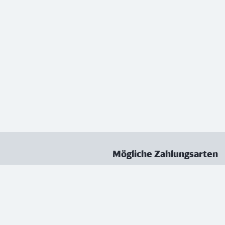
Mögliche Zahlungsarten
ungen
Datenschutz
Nutzungsbedingungen
Vertrag kündigen