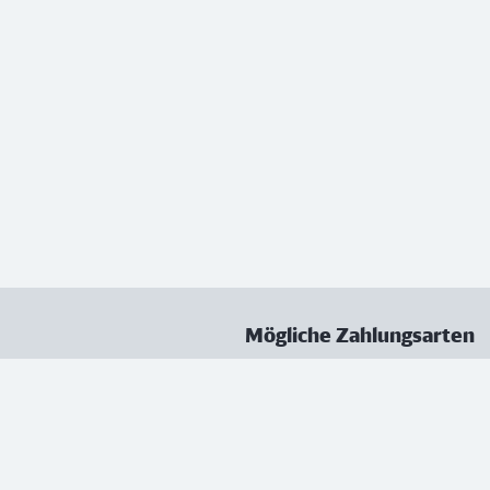
Mögliche Zahlungsarten
ungen
Datenschutz
Nutzungsbedingungen
Vertrag kündigen