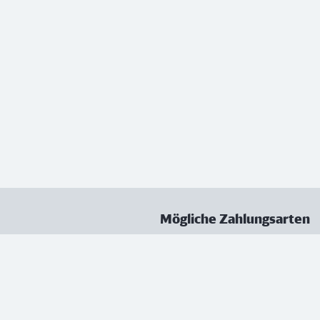
Mögliche Zahlungsarten
ungen
Datenschutz
Nutzungsbedingungen
Vertrag kündigen