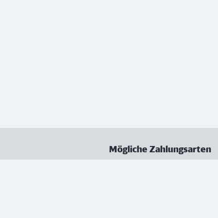
Mögliche Zahlungsarten
ungen
Datenschutz
Nutzungsbedingungen
Vertrag kündigen