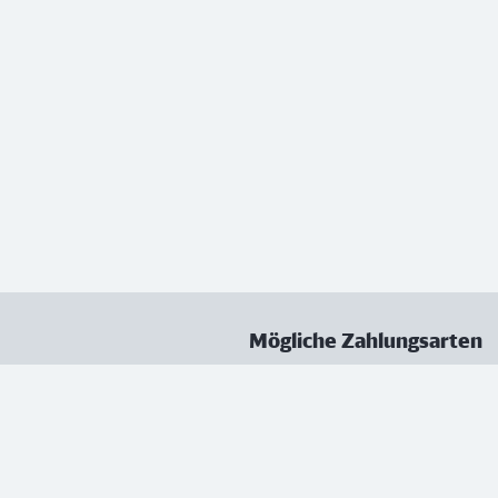
Mögliche Zahlungsarten
ungen
Datenschutz
Nutzungsbedingungen
Vertrag kündigen