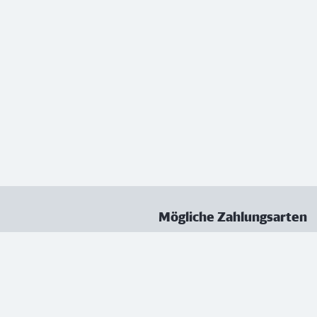
Mögliche Zahlungsarten
ungen
Datenschutz
Nutzungsbedingungen
Vertrag kündigen