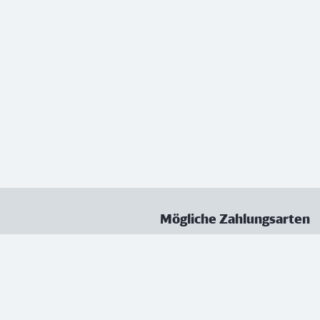
Mögliche Zahlungsarten
ungen
Datenschutz
Nutzungsbedingungen
Vertrag kündigen