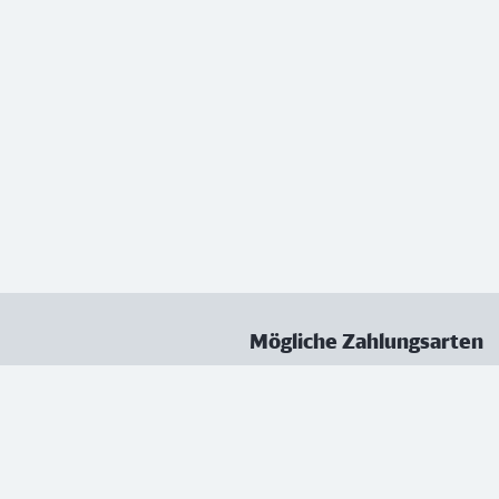
Mögliche Zahlungsarten
ungen
Datenschutz
Nutzungsbedingungen
Vertrag kündigen