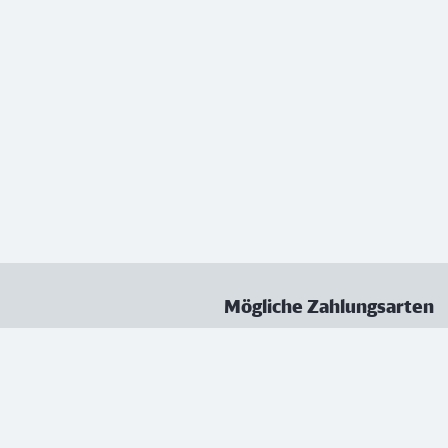
Mögliche Zahlungsarten
ungen
Datenschutz
Nutzungsbedingungen
Vertrag kündigen