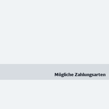
Mögliche Zahlungsarten
ungen
Datenschutz
Nutzungsbedingungen
Vertrag kündigen