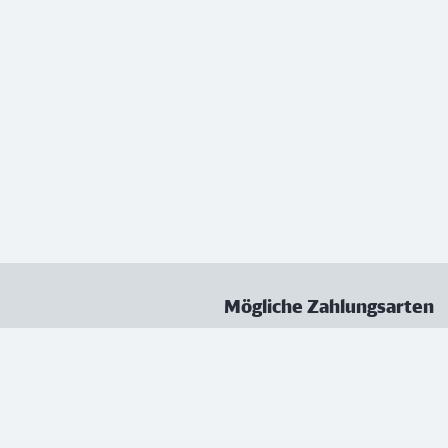
Mögliche Zahlungsarten
ungen
Datenschutz
Nutzungsbedingungen
Vertrag kündigen