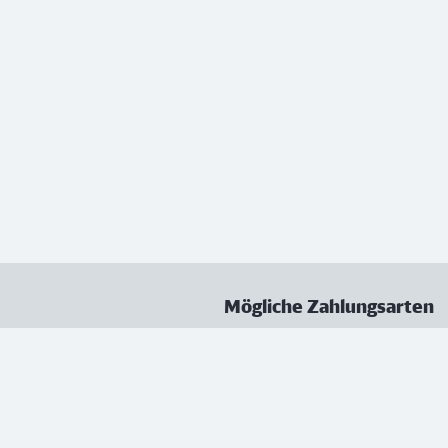
Mögliche Zahlungsarten
ungen
Datenschutz
Nutzungsbedingungen
Vertrag kündigen