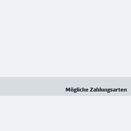
Mögliche Zahlungsarten
ungen
Datenschutz
Nutzungsbedingungen
Vertrag kündigen