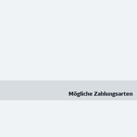
Mögliche Zahlungsarten
ungen
Datenschutz
Nutzungsbedingungen
Vertrag kündigen